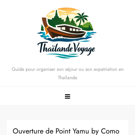
Skip
to
content
Guide pour organiser son séjour ou son expatriation en
Thaïlande
Ouverture de Point Yamu by Como