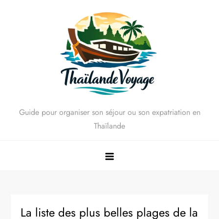
Skip
to
content
Guide pour organiser son séjour ou son expatriation en
Thaïlande
La liste des plus belles plages de la