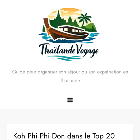
Skip
to
content
Guide pour organiser son séjour ou son expatriation en
Thaïlande
Koh Phi Phi Don dans le Top 20