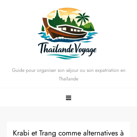
Skip
to
content
Guide pour organiser son séjour ou son expatriation en
Thaïlande
Krabi et Trang comme alternatives à