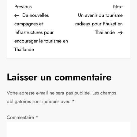
N
Previous
Next
Previous
Next
Post
Post
De nouvelles
Un avenir du tourisme
a
campagnes et
radieux pour Phuket en
infrastructures pour
Thaïlande
v
encourager le tourisme en
i
Thaïlande
g
Laisser un commentaire
a
t
Votre adresse e-mail ne sera pas publiée.
Les champs
obligatoires sont indiqués avec
*
i
Commentaire
*
o