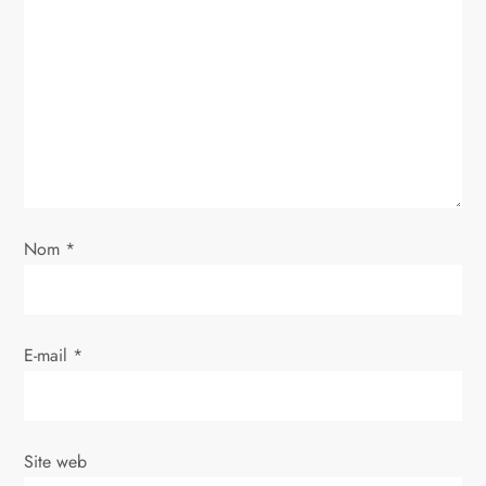
n
d
e
l
’
a
Nom
*
r
t
E-mail
*
i
c
Site web