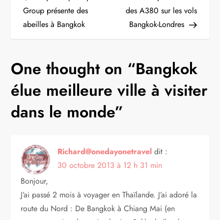
a
Group présente des
des A380 sur les vols
abeilles à Bangkok
Bangkok-Londres
v
i
One thought on “
Bangkok
g
élue meilleure ville à visiter
a
dans le monde
”
t
i
Richard@onedayonetravel
dit :
30 octobre 2013 à 12 h 31 min
o
Bonjour,
n
J’ai passé 2 mois à voyager en Thaïlande. J’ai adoré la
route du Nord : De Bangkok à Chiang Mai (en
d