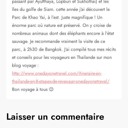
passant par Ayutthaya, Lopburi et Sukhothai) et les
e
îles du golfe de Siam. cette année j’ai découvert le
Parc de Khao Yai, à l’est. Juste magnifique ! Un
l
énorme parc où nature est préservé. On y croise de
nombreux animaux dont des éléphants encore à l’état
’
sauvage. Je recommande vraiment la visite de ce
a
parc, à 2h30 de Bangkok. J’ai compilé tous mes récits
et conseils pour les voyageurs en Thailande sur mon
r
blog voyage :
http://www.onedayonetravel.com/itineraire-en-
t
thailande-en-8-etapes-de-reves-par-onedayonetravel/
Bon voyage à tous 😉
i
c
Laisser un commentaire
l