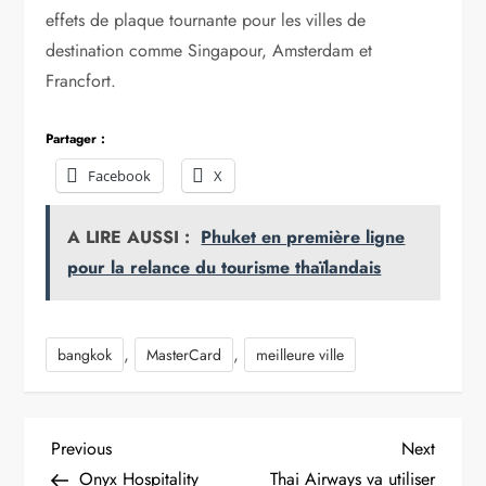
effets de plaque tournante pour les villes de
destination comme Singapour, Amsterdam et
Francfort.
Partager :
Facebook
X
A LIRE AUSSI :
Phuket en première ligne
pour la relance du tourisme thaïlandais
,
,
bangkok
MasterCard
meilleure ville
N
Previous
Next
Previous
Next
Post
Post
Onyx Hospitality
Thai Airways va utiliser