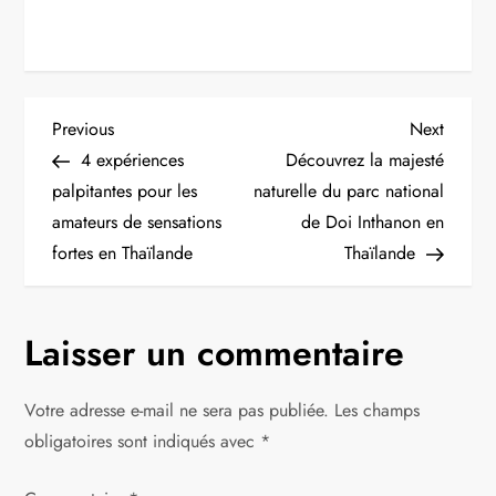
N
Previous
Next
Previous
Next
Post
Post
4 expériences
Découvrez la majesté
a
palpitantes pour les
naturelle du parc national
amateurs de sensations
de Doi Inthanon en
v
fortes en Thaïlande
Thaïlande
i
g
Laisser un commentaire
a
Votre adresse e-mail ne sera pas publiée.
Les champs
t
obligatoires sont indiqués avec
*