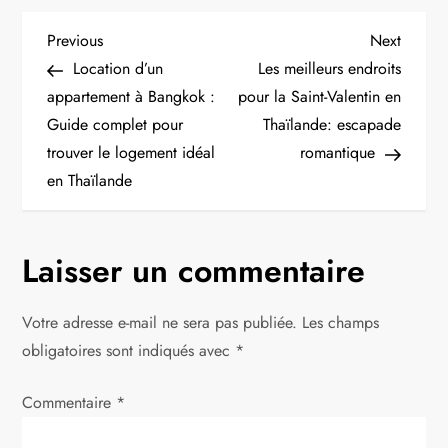
N
Previous
Next
Previous
Next
Post
Post
Location d’un
Les meilleurs endroits
a
appartement à Bangkok :
pour la Saint-Valentin en
Guide complet pour
Thaïlande: escapade
v
trouver le logement idéal
romantique
i
en Thaïlande
g
Laisser un commentaire
a
t
Votre adresse e-mail ne sera pas publiée.
Les champs
obligatoires sont indiqués avec
*
i
Commentaire
*
o