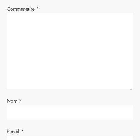
i
Commentaire
*
o
n
d
e
l
’
Nom
*
a
r
E-mail
*