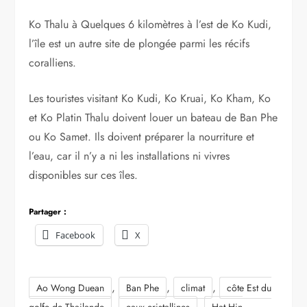
Ko Thalu à Quelques 6 kilomètres à l’est de Ko Kudi,
l’île est un autre site de plongée parmi les récifs
coralliens.
Les touristes visitant Ko Kudi, Ko Kruai, Ko Kham, Ko
et Ko Platin Thalu doivent louer un bateau de Ban Phe
ou Ko Samet. Ils doivent préparer la nourriture et
l’eau, car il n’y a ni les installations ni vivres
disponibles sur ces îles.
Partager :
Facebook
X
,
,
,
Ao Wong Duean
Ban Phe
climat
côte Est du
,
,
golfe de Thailande
eaux cristallines
Hat Hin