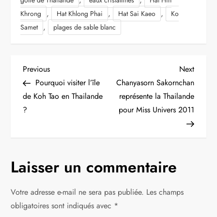
,
,
,
Khrong
Hat Khlong Phai
Hat Sai Kaeo
Ko
,
Samet
plages de sable blanc
N
Previous
Next
Previous
Next
Post
Post
Pourquoi visiter l’île
Chanyasorn Sakornchan
a
de Koh Tao en Thailande
représente la Thailande
?
pour Miss Univers 2011
v
i
g
Laisser un commentaire
a
Votre adresse e-mail ne sera pas publiée.
Les champs
t
obligatoires sont indiqués avec
*