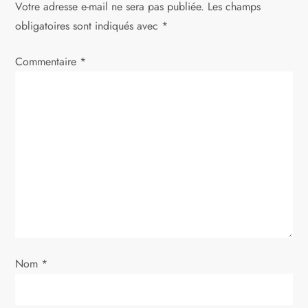
Votre adresse e-mail ne sera pas publiée.
Les champs
t
obligatoires sont indiqués avec
*
i
Commentaire
*
o
n
d
e
l
’
Nom
*
a