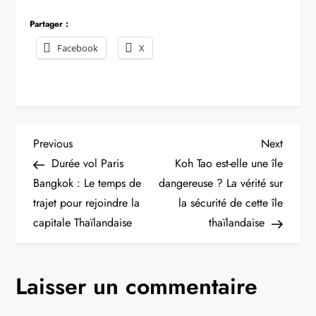
Partager :
Facebook
X
N
Previous
Next
Previous
Next
Post
Post
Durée vol Paris
Koh Tao est-elle une île
a
Bangkok : Le temps de
dangereuse ? La vérité sur
trajet pour rejoindre la
la sécurité de cette île
v
capitale Thaïlandaise
thaïlandaise
i
g
Laisser un commentaire
a