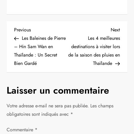
N
Previous
Next
Previous
Next
Post
Post
Les Baleines de Pierre
Les 4 meilleures
a
– Hin Sam Wan en
destinations à visiter lors
Thaïlande : Un Secret
de la saison des pluies en
v
Bien Gardé
Thaïlande
i
g
Laisser un commentaire
a
Votre adresse e-mail ne sera pas publiée.
Les champs
t
obligatoires sont indiqués avec
*
i
Commentaire
*