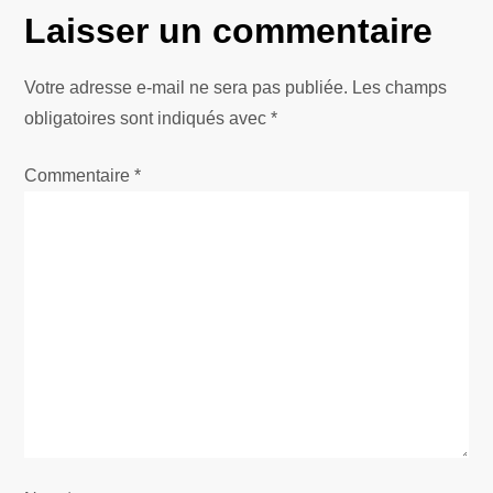
Laisser un commentaire
a
t
Votre adresse e-mail ne sera pas publiée.
Les champs
obligatoires sont indiqués avec
*
i
Commentaire
*
o
n
d
e
l
’