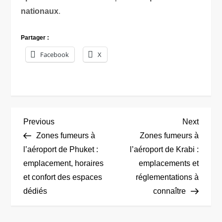
nationaux
.
Partager :
Facebook
X
N
Previous
Next
Previous
Next
Post
Post
Zones fumeurs à
Zones fumeurs à
a
l’aéroport de Phuket :
l’aéroport de Krabi :
emplacement, horaires
emplacements et
v
et confort des espaces
réglementations à
i
dédiés
connaître
g