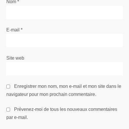
Nom
a
*
r
t
E-mail
*
i
c
Site web
l
e
Enregistrer mon nom, mon e-mail et mon site dans le
navigateur pour mon prochain commentaire.
Prévenez-moi de tous les nouveaux commentaires
par e-mail.