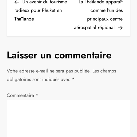
Post
Post
Un avenir du tourisme
La Thaïlande apparaît
a
radieux pour Phuket en
comme l’un des
Thaïlande
principaux centre
v
aérospatial régional
i
g
Laisser un commentaire
a
Votre adresse e-mail ne sera pas publiée.
Les champs
t
obligatoires sont indiqués avec
*
i
Commentaire
*
o
n