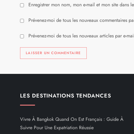
Enregistrer mon nom, mon e-mail et mon site dans l
c
l
Prévenez-moi de tous les nouveaux commentaires par
e
Prévenez-moi de tous les nouveaux articles par e-mai
LES DESTINATIONS TENDANCES
Vivre À Bangkok Quand On Est Français : Guide À
Suivre Pour Une Expatriation Réussie