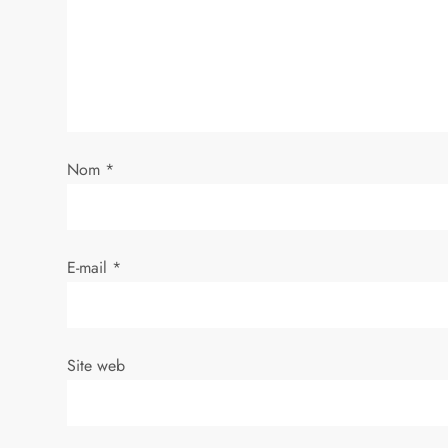
o
n
d
e
Nom
*
l
’
E-mail
*
a
r
Site web
t
i