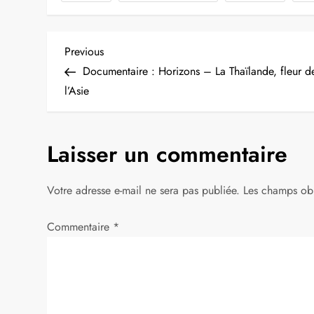
N
Previous
Previous
Post
Documentaire : Horizons – La Thaïlande, fleur d
a
l’Asie
v
Laisser un commentaire
i
g
Votre adresse e-mail ne sera pas publiée.
Les champs obl
a
Commentaire
*
t
i