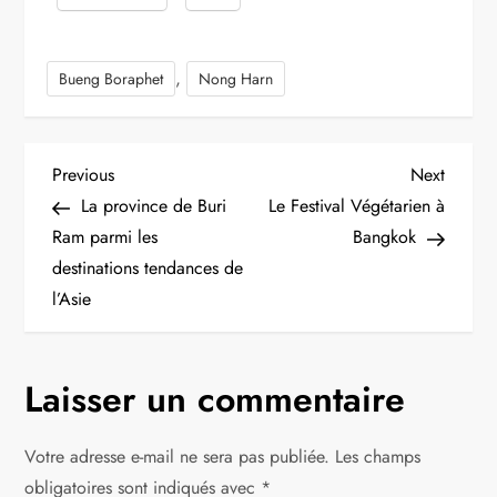
,
Bueng Boraphet
Nong Harn
N
Previous
Next
Previous
Next
Post
Post
La province de Buri
Le Festival Végétarien à
a
Ram parmi les
Bangkok
destinations tendances de
v
l’Asie
i
g
Laisser un commentaire
a
Votre adresse e-mail ne sera pas publiée.
Les champs
obligatoires sont indiqués avec
*