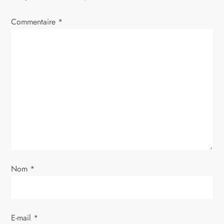
t
i
Commentaire
*
o
n
d
e
l
’
Nom
*
a
r
E-mail
*