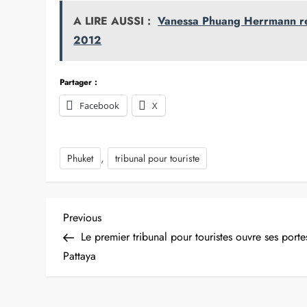
A LIRE AUSSI :
Vanessa Phuang Herrmann rep
2012
Partager :
Facebook
X
,
Phuket
tribunal pour touriste
N
Previous
Previous
Post
Le premier tribunal pour touristes ouvre ses porte
a
Pattaya
v