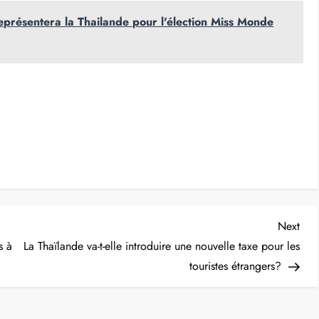
résentera la Thailande pour l'élection Miss Monde
Nex
Next
Post
s à
La Thaïlande va-t-elle introduire une nouvelle taxe pour les
touristes étrangers?