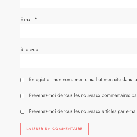
’
E-mail
*
a
r
Site web
t
i
Enregistrer mon nom, mon e-mail et mon site dans l
c
l
Prévenez-moi de tous les nouveaux commentaires par
e
Prévenez-moi de tous les nouveaux articles par e-mai