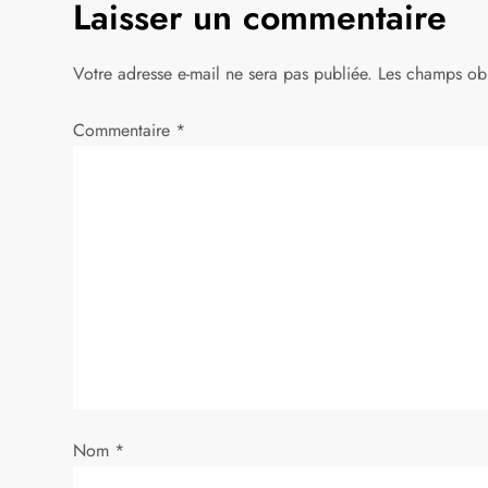
Laisser un commentaire
i
g
Votre adresse e-mail ne sera pas publiée.
Les champs obl
a
Commentaire
*
t
i
o
n
d
e
Nom
*
l