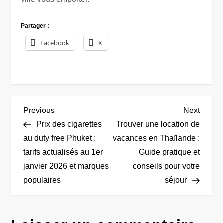
Partager :
Facebook
X
N
Previous
Next
Previous
Next
Post
Post
Prix des cigarettes
Trouver une location de
a
au duty free Phuket :
vacances en Thaïlande :
tarifs actualisés au 1er
Guide pratique et
v
janvier 2026 et marques
conseils pour votre
i
populaires
séjour
g