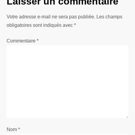
Laisser un commentaire
a
t
Votre adresse e-mail ne sera pas publiée.
Les champs
obligatoires sont indiqués avec
*
i
Commentaire
*
o
n
d
e
l
’
Nom
a
*