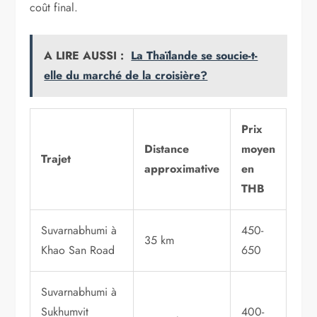
coût final.
A LIRE AUSSI :
La Thaïlande se soucie-t-
elle du marché de la croisière?
Prix
Distance
moyen
Trajet
approximative
en
THB
Suvarnabhumi à
450-
35 km
Khao San Road
650
Suvarnabhumi à
Sukhumvit
400-