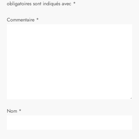
t
obligatoires sont indiqués avec
*
i
Commentaire
*
o
n
d
e
l
’
Nom
*
a
r