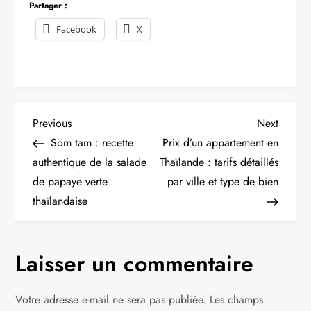
Partager :
Facebook
X
N
Previous
Next
Previous
Next
Post
Post
Som tam : recette
Prix d’un appartement en
a
authentique de la salade
Thaïlande : tarifs détaillés
de papaye verte
par ville et type de bien
v
thaïlandaise
i
g
Laisser un commentaire
a
Votre adresse e-mail ne sera pas publiée.
Les champs