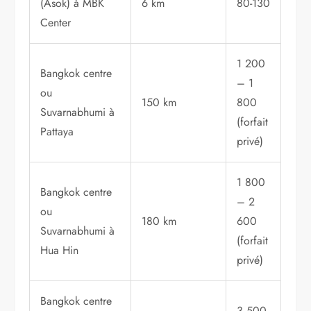
(Asok) à MBK
6 km
80-130
Center
1 200
Bangkok centre
– 1
ou
150 km
800
Suvarnabhumi à
(forfait
Pattaya
privé)
1 800
Bangkok centre
– 2
ou
180 km
600
Suvarnabhumi à
(forfait
Hua Hin
privé)
Bangkok centre
3 500