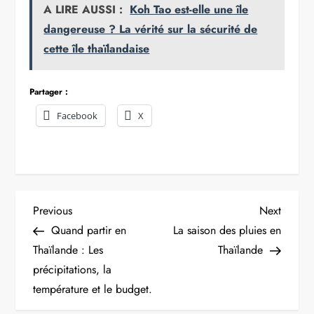
A LIRE AUSSI :
Koh Tao est-elle une île
dangereuse ? La vérité sur la sécurité de
cette île thaïlandaise
Partager :
Facebook
X
N
Previous
Next
Previous
Next
Post
Post
Quand partir en
La saison des pluies en
a
Thaïlande : Les
Thaïlande
précipitations, la
v
température et le budget.