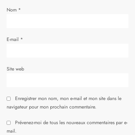
’
Nom
*
a
r
E-mail
*
t
i
Site web
c
l
Enregistrer mon nom, mon e-mail et mon site dans le
e
navigateur pour mon prochain commentaire.
Prévenez-moi de tous les nouveaux commentaires par e-
mail.