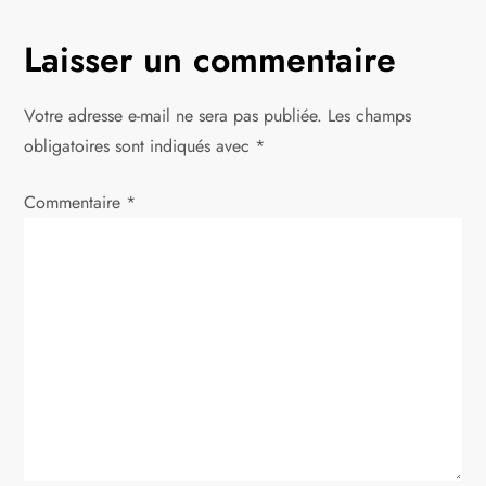
i
g
Laisser un commentaire
a
Votre adresse e-mail ne sera pas publiée.
Les champs
t
obligatoires sont indiqués avec
*
i
Commentaire
*
o
n
d
e
l