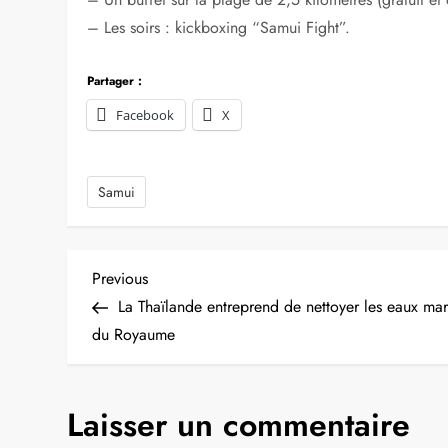
– Les soirs : kickboxing “Samui Fight”.
Partager :
Facebook
X
Samui
N
Previous
Previous
Post
La Thaïlande entreprend de nettoyer les eaux mar
a
du Royaume
v
Laisser un commentaire
i