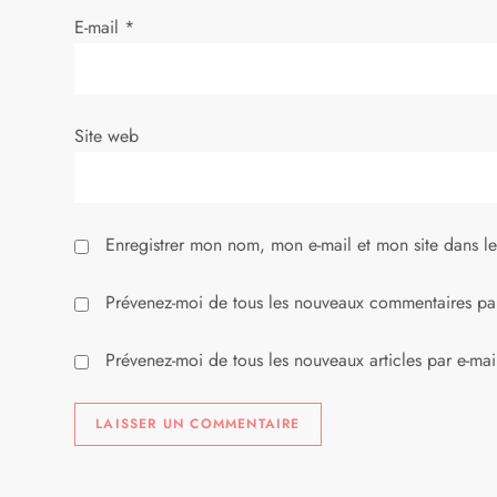
’
E-mail
*
a
r
Site web
t
i
Enregistrer mon nom, mon e-mail et mon site dans l
c
l
Prévenez-moi de tous les nouveaux commentaires par
e
Prévenez-moi de tous les nouveaux articles par e-mai