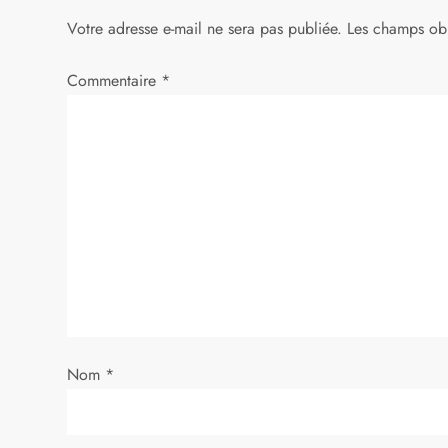
g
Votre adresse e-mail ne sera pas publiée.
Les champs obl
a
Commentaire
*
t
i
o
n
d
e
Nom
*
l