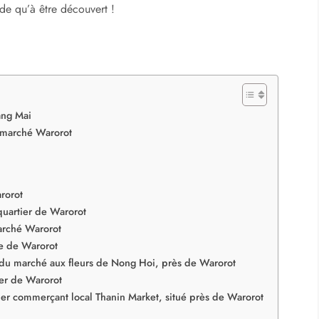
de qu’à être découvert !
ang Mai
u marché Warorot
arorot
 quartier de Warorot
arché Warorot
e de Warorot
 du marché aux fleurs de Nong Hoi, près de Warorot
ier de Warorot
tier commerçant local Thanin Market, situé près de Warorot