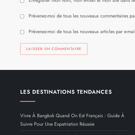
Enregistrer mon nom, mon e-mail et mon site dans l
c
l
Prévenez-moi de tous les nouveaux commentaires par
e
Prévenez-moi de tous les nouveaux articles par e-mai
LES DESTINATIONS TENDANCES
Vivre À Bangkok Quand On Est Français : Guide À
Suivre Pour Une Expatriation Réussie