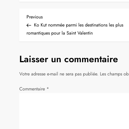
N
Previous
Previous
Post
Ko Kut nommée parmi les destinations les plus
a
romantiques pour la Saint Valentin
v
Laisser un commentaire
i
g
Votre adresse e-mail ne sera pas publiée.
Les champs obl
a
Commentaire
*
t
i
o