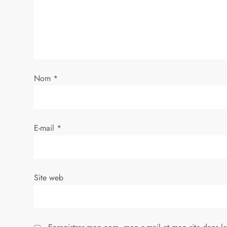
n
d
e
Nom
*
l
’
E-mail
*
a
r
Site web
t
i