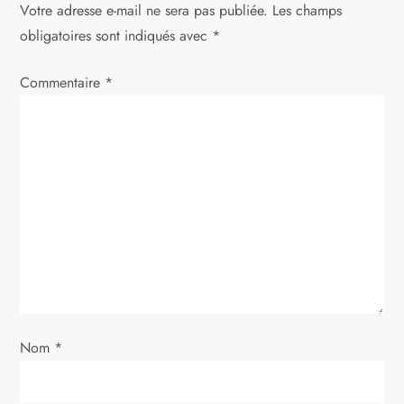
a
Votre adresse e-mail ne sera pas publiée.
Les champs
t
obligatoires sont indiqués avec
*
i
Commentaire
*
o
n
d
e
l
’
Nom
*
a