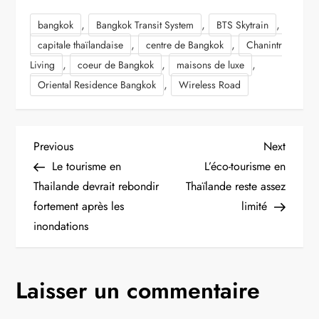
,
,
,
bangkok
Bangkok Transit System
BTS Skytrain
,
,
capitale thaïlandaise
centre de Bangkok
Chanintr
,
,
,
Living
coeur de Bangkok
maisons de luxe
,
Oriental Residence Bangkok
Wireless Road
N
Previous
Next
Previous
Next
Post
Post
Le tourisme en
L’éco-tourisme en
a
Thailande devrait rebondir
Thaïlande reste assez
fortement après les
limité
v
inondations
i
g
Laisser un commentaire