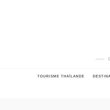
Skip
to
content
G
TOURISME THAÏLANDE
DESTIN