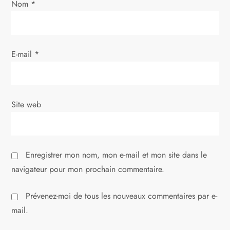
a
Nom
*
r
t
E-mail
*
i
c
Site web
l
e
Enregistrer mon nom, mon e-mail et mon site dans le
navigateur pour mon prochain commentaire.
Prévenez-moi de tous les nouveaux commentaires par e-
mail.