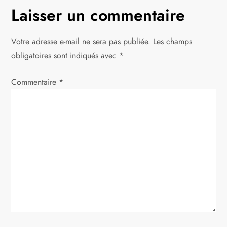
Laisser un commentaire
a
t
Votre adresse e-mail ne sera pas publiée.
Les champs
obligatoires sont indiqués avec
*
i
Commentaire
*
o
n
d
e
l
’