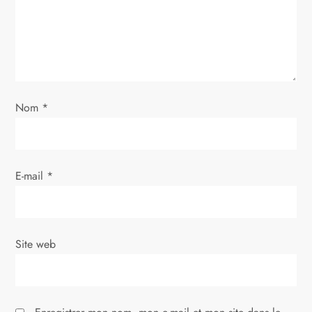
e
l
’
a
Nom
*
r
t
E-mail
*
i
c
Site web
l
e