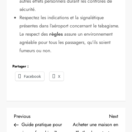
autres effets personnels durant les contrôles de
sécurité.
Respectez les indications et la signalétique
présentes dans l’aéroport concernant le tabagisme.
Le respect des
règles
assure un environnement
agréable pour tous les passagers, qu’ils soient
fumeurs ou non.
Partager :
Facebook
X
N
Previous
Next
Previous
Next
Post
Post
Guide pratique pour
Acheter une maison en