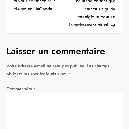
a
ouvrir une franchise 7-
Thaïlande en tant que
Eleven en Thaïlande
Français : guide
v
stratégique pour un
i
investissement réussi
g
Laisser un commentaire
a
t
Votre adresse e-mail ne sera pas publiée.
Les champs
obligatoires sont indiqués avec
*
i
Commentaire
*
o
n
d