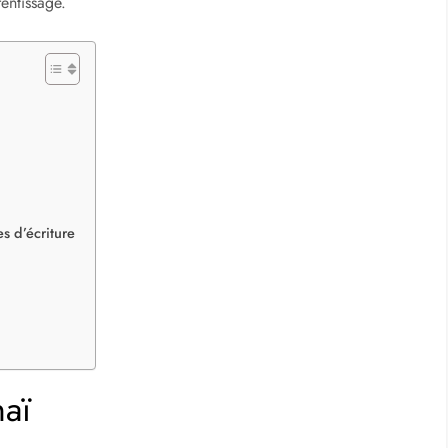
entissage.
es d’écriture
haï